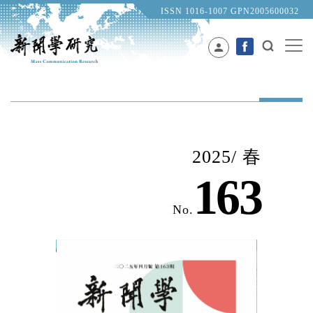
ISSN 1016-1007 GPN2005600032
person
2025/ 春
163
No.