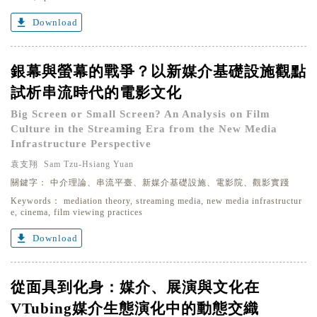
get_app
Download
銀幕與螢幕的戰爭？以新媒介基礎設施觀點
試析串流時代的電影文化
Big Screen or Small Screen? An Analysis on Film
記住帳號
Culture in the Streaming Era from the New Media
Infrastructure Perspective
袁支翔 Sam Tzu-Hsiang Yuan
關鍵字：
中介理論、串流平臺、新媒介基礎設施、電影院、觀影實踐
Keywords：
mediation theory, streaming media, new media infrastructur
e, cinema, film viewing practices
get_app
Download
從面具到化身：媒介、展演與文化在
VTubing媒介生態演化中的動態交織