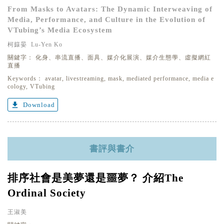
From Masks to Avatars: The Dynamic Interweaving of
Media, Performance, and Culture in the Evolution of
VTubing’s Media Ecosystem
柯籙晏 Lu-Yen Ko
關鍵字：
化身、串流直播、面具、媒介化展演、媒介生態學、虛擬網紅
直播
Keywords：
avatar, livestreaming, mask, mediated performance, media e
cology, VTubing
get_app
Download
書評與書介
排序社會是美夢還是噩夢？ 介紹The
Ordinal Society
王淑美