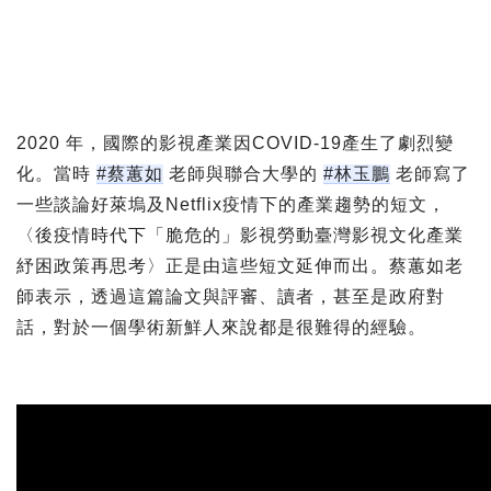
2020 年，國際的影視產業因COVID-19產生了劇烈變
化。當時 
#蔡蕙如
 老師與聯合大學的 
#林玉鵬
 老師寫了
一些談論好萊塢及Netflix疫情下的產業趨勢的短文，
〈後疫情時代下「脆危的」影視勞動臺灣影視文化產業
紓困政策再思考〉正是由這些短文延伸而出。蔡蕙如老
師表示，透過這篇論文與評審、讀者，甚至是政府對
話，對於一個學術新鮮人來說都是很難得的經驗。