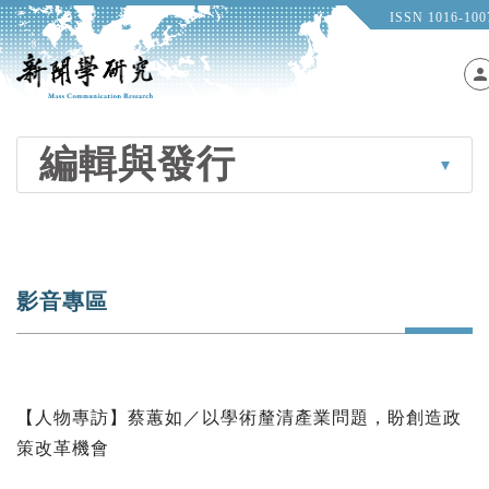
ISSN 1016-10
perso
編輯與發行
影音專區
【人物專訪】蔡蕙如／以學術釐清產業問題，盼創造政
策改革機會