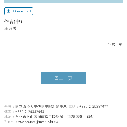
get_app
Download
作者(中)
王淑美
847次下載
回上一頁
國立政治大學傳播學院新聞學系
+886-2-29387077
+886-2-29382063
台北市文山區指南路二段64號 （郵遞區號11605）
masscomm@nccu.edu.tw