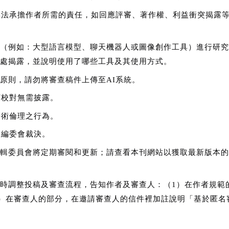
無法承擔作者所需的責任，如回應評審、著作權、利益衝突揭露等
（例如：大型語言模型、聊天機器人或圖像創作工具）進行研究
處揭露，並說明使用了哪些工具及其使用方式。
原則，請勿將審查稿件上傳至AI系統。
言校對無需披露。
學術倫理之行為。
記住帳號
由編委會裁決。
輯委員會將定期審閱和更新；請查看本刊網站以獲取最新版本的
時調整投稿及審查流程，告知作者及審查人：（1）在作者規範
2）在審查人的部分，在邀請審查人的信件裡加註說明「基於匿