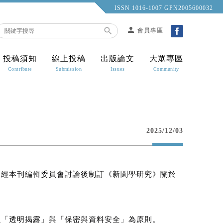
ISSN 1016-1007 GPN2005600032
person

會員專區
投稿須知
線上投稿
出版論文
大眾專區
Contribute
Submission
Issues
Community
2025/12/03
，經本刊編輯委員會討論後制訂《新聞學研究》關於
以「透明揭露」與「保密與資料安全」為原則。