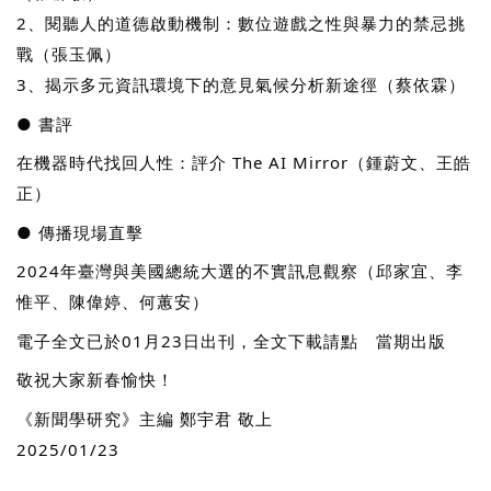
2、閱聽人的道德啟動機制：數位遊戲之性與暴力的禁忌挑
戰（張玉佩）
3、揭示多元資訊環境下的意見氣候分析新途徑（蔡依霖）
● 書評
在機器時代找回人性：評介 The AI Mirror（鍾蔚文、王皓
正）
● 傳播現場直擊
2024年臺灣與美國總統大選的不實訊息觀察（邱家宜、李
記住帳號
惟平、陳偉婷、何蕙安）
電子全文已於01月23日出刊，全文下載請點 當期出版
敬祝大家新春愉快！
《新聞學研究》主編 鄭宇君 敬上
2025/01/23