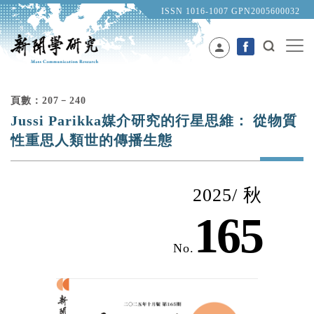
ISSN 1016-1007 GPN2005600032
person
頁數：207﹣240
Jussi Parikka媒介研究的行星思維： 從物質
性重思人類世的傳播生態
2025/ 秋
165
No.