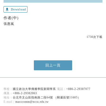
get_app
Download
作者(中)
張惠嵐
1730次下載
回上一頁
國立政治大學傳播學院新聞學系
+886-2-29387077
+886-2-29382063
台北市文山區指南路二段64號 （郵遞區號11605）
masscomm@nccu.edu.tw