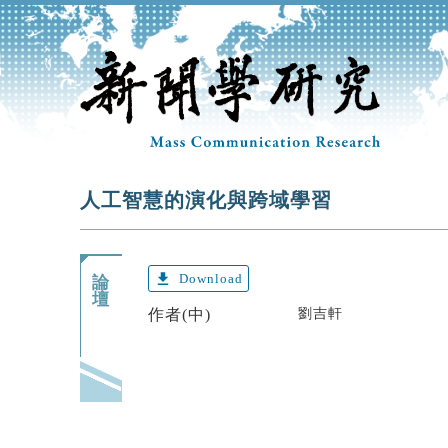
人工智慧的演化與跨域學習
get_app
Download
論
壇
作者(中)
劉吉軒