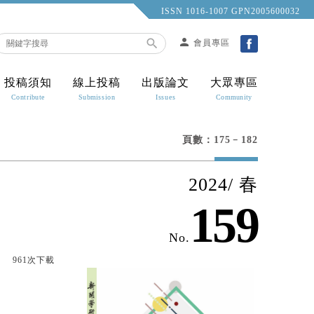
ISSN 1016-1007 GPN2005600032
person

會員專區
投稿須知
線上投稿
出版論文
大眾專區
Contribute
Submission
Issues
Community
頁數：175﹣182
2024/ 春
159
No.
961次下載