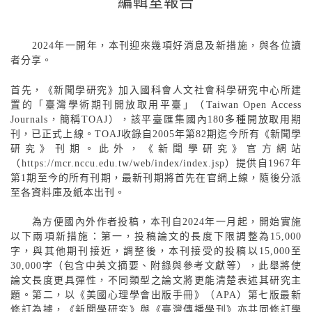
編輯室報告
2024
年一開年，本刊迎來幾項好消息及新措施，與各位讀
者分享。
首先，《新聞學研究》加入國科會人文社會科學研究中心所建
置的「臺灣學術期刊開放取用平臺」（
Taiwan Open Access
Journals
，簡稱
TOAJ
），該平臺匯集國內
180
多種開放取用期
刊，已正式上線。
TOAJ
收錄自
2005
年第
82
期迄今所有《新聞學
研究》刊期。此外，《新聞學研究》官方網站
（
https://mcr.nccu.edu.tw/web/index/index.jsp
）提供自
1967
年
第
1
期至今的所有刊期，最新刊期將首先在官網上線，隨後分派
至各資料庫及紙本出刊。
為方便國內外作者投稿，本刊自
2024
年一月起，開始實施
以下兩項新措施：第一，投稿論文的長度下限調整為
15,000
字，與其他期刊接近，調整後，本刊接受的投稿以
15,000
至
30,000
字（包含中英文摘要、附錄與參考文獻等），此舉將使
論文長度更具彈性，不同類型之論文將更能清楚表述其研究主
題。第二，以《美國心理學會出版手冊》（
APA
）第七版最新
修訂為據，《新聞學研究》與《臺灣傳播學刊》亦共同修訂學