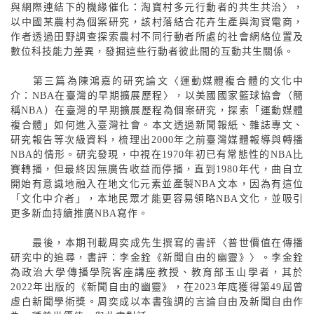
與網際連結下的機緣催化：淘寶村多元行動者的共生共治〉，
以中國某農村為個案研究，該村落結合花卉生產與淘寶電商，
作者透過田野調查探索農村不同行動者所處的社會網絡位置及
數位科技能力差異，發掘這些行動者彼此間的互動共生關係。
第三篇為陳鴻嘉的研究論文〈運動媒體複合體的文化中
介：
NBA
在臺灣的早期擴展歷程〉，以美國國家籃球協會（簡
稱
NBA
）在臺灣的早期擴展歷程為個案研究，探索「運動媒體
複合體」如何進入臺灣社會。本文透過新聞報紙、雜誌專文、
研究報告等次級資料，梳理出
2000
年之前臺灣媒體報導與轉播
NBA
的情形。研究發現，中視在
1970
年初已有常態性的
NBA
比
賽轉播，但最終因無廣告收益而停播，直到
1980
年代，曲自立
開始有意識地融入在地文化元素並產製
NBA
文本，因為有這位
「文化中介者」，本地民眾才能更容易領略
NBA
文化，並吸引
更多新血持續推廣
NBA
寫作。
最後，本期刊載周奕成先生撰寫的書評〈普世價值在傳播
研究中的追尋，書評：李金銓《新聞自由的幽靈》〉。李金銓
為政治大學傳播學院客座講座教授、教育部玉山學者，其於
2022
年出版的《新聞自由的幽靈》，在
2023
年底獲得第
49
屆曾
虛白新聞學術獎。周奕成以本書強調的言論自由及新聞自由作