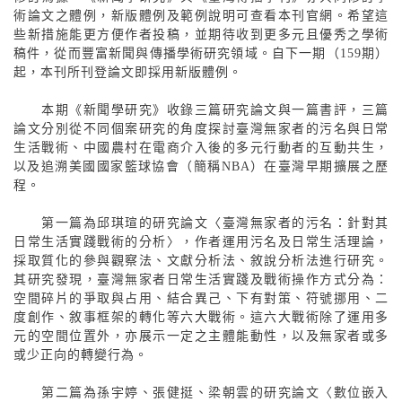
術論文之體例，新版體例及範例說明可查看本刊官網。希望這
些新措施能更方便作者投稿，並期待收到更多元且優秀之學術
稿件，從而豐富新聞與傳播學術研究領域。自下一期（
159
期）
起，本刊所刊登論文即採用新版體例。
本期《新聞學研究》收錄三篇研究論文與一篇書評，三篇
論文分別從不同個案研究的角度探討臺灣無家者的污名與日常
生活戰術、中國農村在電商介入後的多元行動者的互動共生，
以及追溯美國國家籃球協會（簡稱
NBA
）在臺灣早期擴展之歷
程。
第一篇為邱琪瑄的研究論文〈臺灣無家者的污名：針對其
日常生活實踐戰術的分析〉，作者運用污名及日常生活理論，
採取質化的參與觀察法、文獻分析法、敘說分析法進行研究。
記住帳號
其研究發現，臺灣無家者日常生活實踐及戰術操作方式分為：
空間碎片的爭取與占用、結合異己、下有對策、符號挪用、二
度創作、敘事框架的轉化等六大戰術。這六大戰術除了運用多
元的空間位置外，亦展示一定之主體能動性，以及無家者或多
或少正向的轉變行為。
第二篇為孫宇婷、張健挺、梁朝雲的研究論文〈數位嵌入