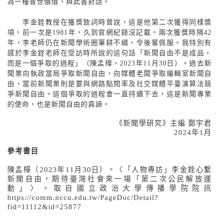
為一種普世價值，與此書對話。
李金銓教授在獲獎致詞時曾說，這是他第二次獲得同樣獎
項，前一次是
1981
年，久到官網紀錄沒記載。兩次獲獎時隔
42
年，李老師仍在新聞學術圈筆耕不綴，令後輩佩服。我特別有
感於李金銓老師在受訪時所說的這句話「新聞自由不是成品，
而是一個爭取的過程」（陳孟樺，
2023
年
11
月
30
日）。過去新
聞業向執政當局爭取新聞自由，向媒體老闆爭取編輯室新聞自
由，當前新聞業則是要與網路點閱率及社交媒體平臺演算法競
爭新聞自由。這個爭取的過程會一直持續下去，這是新聞專業
的使命，也是新聞自由的真諦。
《新聞學研究》主編 鄭宇君
2024
年
1
月
參考書目
陳孟樺（
2023
年
11
月
30
日）。〈「人物專訪」李金銓心繫
新聞自由，期待臺灣社會來一場「第二次公民解放運
動」〉。取自國立政治大學傳播學院院訊
https://comm.nccu.edu.tw/PageDoc/Detail?
fid=11112&id=25877